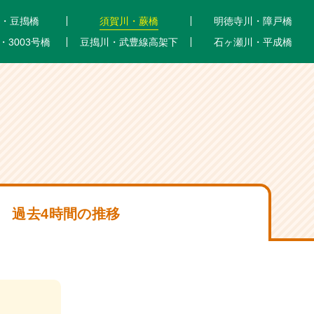
・豆搗橋
須賀川・蕨橋
明徳寺川・障戸橋
・3003号橋
豆搗川・武豊線高架下
石ヶ瀬川・平成橋
過去4時間の推移