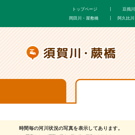
トップページ
豆搗川
岡田川・屋敷橋
阿久比川
時間毎の河川状況の写真を
表示してあります。